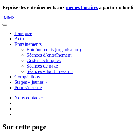
Reprise des entraînements aux
mêmes horaires
à partir du lundi
MMS
Banquise
Actu
Entraînements
Entraînements (organisation)
Séances d’entraînement
Gestes techniques
Séances de nage
Séances « haut-niveau »
Compétitions
Stages « jeunes »
Pour s’inscrire
Nous contacter
Sur cette page