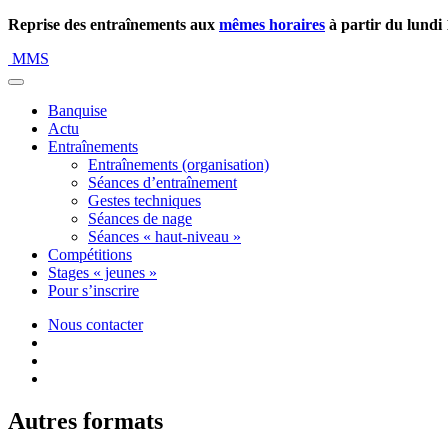
Reprise des entraînements aux
mêmes horaires
à partir du lundi
MMS
Banquise
Actu
Entraînements
Entraînements (organisation)
Séances d’entraînement
Gestes techniques
Séances de nage
Séances « haut-niveau »
Compétitions
Stages « jeunes »
Pour s’inscrire
Nous contacter
Autres formats