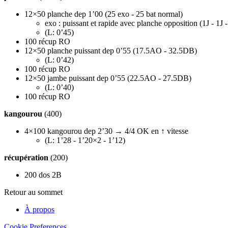
12×50 planche dep 1’00 (25 exo - 25 bat normal)
exo : puissant et rapide avec planche opposition (1J - 1J 
(L: 0’45)
100 récup RO
12×50 planche puissant dep 0’55 (17.5AO - 32.5DB)
(L: 0’42)
100 récup RO
12×50 jambe puissant dep 0’55 (22.5AO - 27.5DB)
(L: 0’40)
100 récup RO
kangourou
(400)
4×100 kangourou dep 2’30 → 4/4 OK en ↑ vitesse
(L: 1’28 - 1’20×2 - 1’12)
récupération
(200)
200 dos 2B
Retour au sommet
À propos
Cookie Preferences